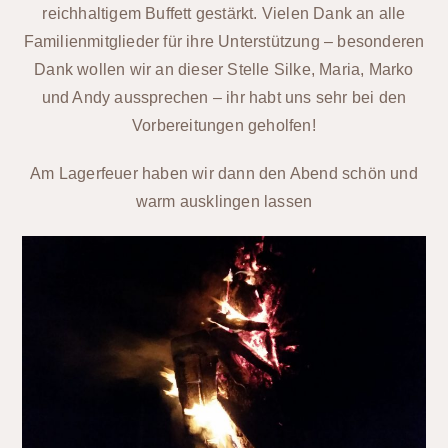
reichhaltigem Buffett gestärkt. Vielen Dank an alle
Familienmitglieder für ihre Unterstützung – besonderen
Dank wollen wir an dieser Stelle Silke, Maria, Marko
und Andy aussprechen – ihr habt uns sehr bei den
Vorbereitungen geholfen!
Am Lagerfeuer haben wir dann den Abend schön und
warm ausklingen lassen