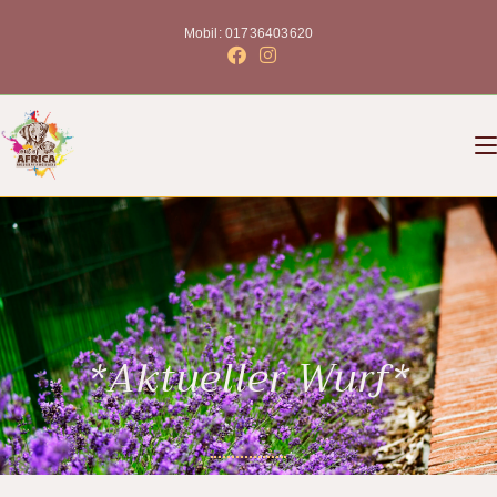
Mobil: 01736403620
*Aktueller Wurf*