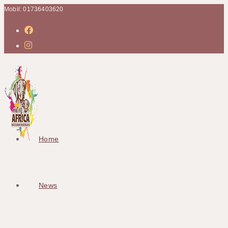
Mobil: 01736403620
Home
News