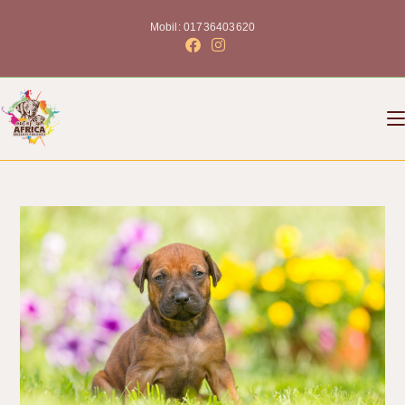
Mobil: 01736403620