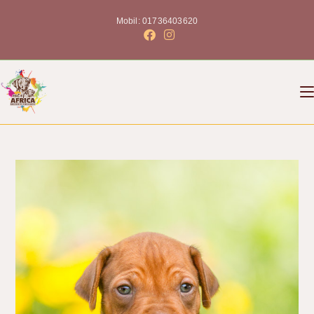
Mobil: 01736403620