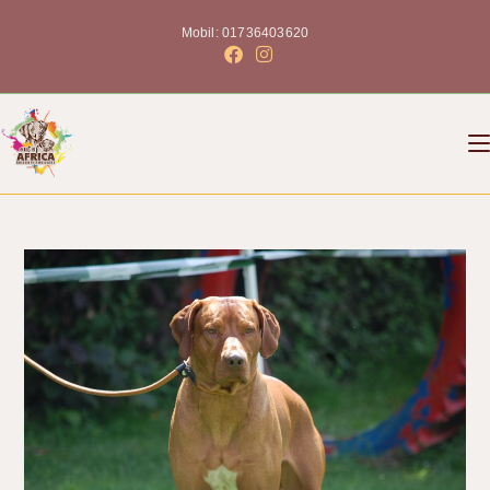
Mobil: 01736403620