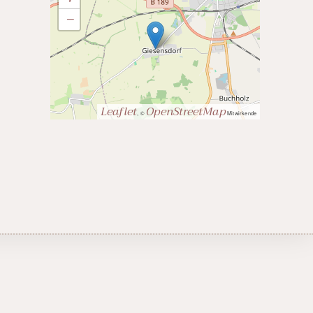
−
Leaflet
OpenStreetMap
, ©
Mitwirkende