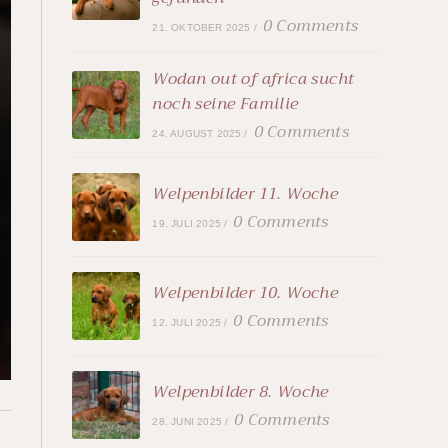
0 Comments
21. OKTOBER 2025
/
Wodan out of africa sucht
noch seine Familie
0 Comments
24. AUGUST 2025
/
Welpenbilder 11. Woche
0 Comments
19. JULI 2025
/
Welpenbilder 10. Woche
0 Comments
12. JULI 2025
/
Welpenbilder 8. Woche
0 Comments
28. JUNI 2025
/