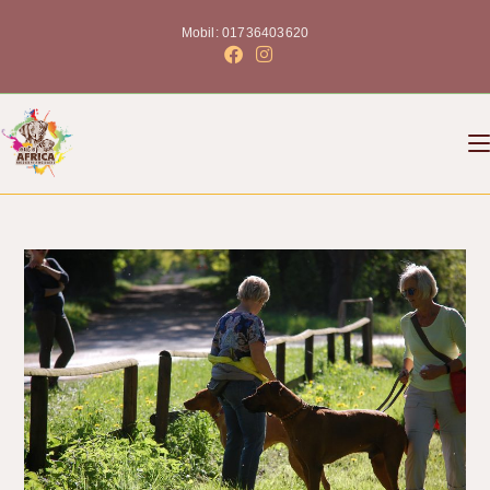
Mobil: 01736403620