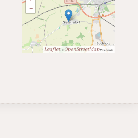
−
Leaflet
OpenStreetMap
, ©
Mitwirkende