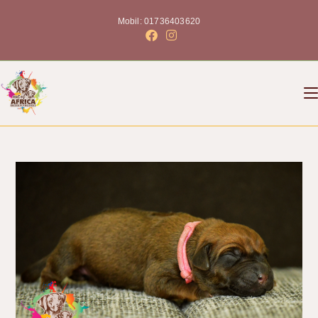
Mobil: 01736403620